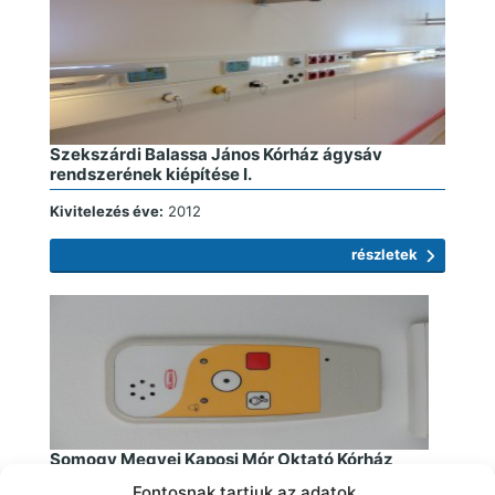
Szekszárdi Balassa János Kórház ágysáv
rendszerének kiépítése I.
Kivitelezés éve:
2012
részletek
Somogy Megyei Kaposi Mór Oktató Kórház
nővérhívó és ágysáv rendszerének
Fontosnak tartjuk az adatok