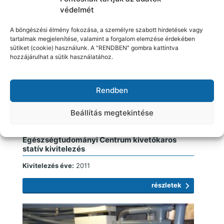
kivitelezése
védelmét
Kivitelezés éve:
2012
A böngészési élmény fokozása, a személyre szabott hirdetések vagy
részletek
tartalmak megjelenítése, valamint a forgalom elemzése érdekében
sütiket (cookie) használunk. A "RENDBEN" gombra kattintva
hozzájárulhat a sütik használatához.
Rendben
Beállítás megtekintése
Debreceni Egyetem Orvos-és
Egészségtudományi Centrum kivetőkaros
statív kivitelezés
Kivitelezés éve:
2011
részletek