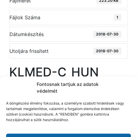
Fájlméret
223.20 KB
Fájlok Száma
1
Dátumkészítés
2018-07-30
Utoljára frissített
2018-07-30
KLMED-C_HUN
Fontosnak tartjuk az adatok
védelmét
A böngészési élmény fokozása, a személyre szabott hirdetések vagy
tartalmak megjelenítése, valamint a forgalom elemzése érdekében
sütiket (cookie) használunk. A "RENDBEN" gombra kattintva
Nővérhívó rendszerek
hozzájárulhat a sütik használatához.