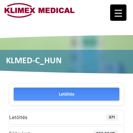
Logo
KLMED-C_HUN
Letöltés
Letöltés
371