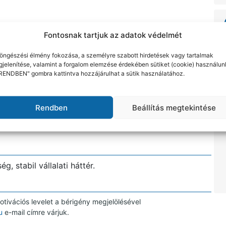
orlat
Fontosnak tartjuk az adatok védelmét
öngészési élmény fokozása, a személyre szabott hirdetések vagy tartalmak
jelenítése, valamint a forgalom elemzése érdekében sütiket (cookie) használun
RENDBEN" gombra kattintva hozzájárulhat a sütik használatához.
lési gyakorlat (gyengeáramú bekötés)
lvtudás
Rendben
Beállítás megtekintése
 stabil vállalati háttér.
tivációs levelet a bérigény megjelölésével
u
e-mail címre várjuk.