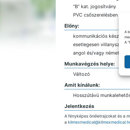
“B” kat. jogosítvány
PVC csőszerelésben gyak
Előny:
A b
kommunikációs készség
meg
A "
esetlegesen villanyszere
angol és/vagy német nye
Munkavégzés helye:
Változó
Amit kínálunk:
Hosszútávú munkalehetőség,
Jelentkezés
A fényképes önéletrajzokat és a mo
a
klimexmedical@klimexmedical.h