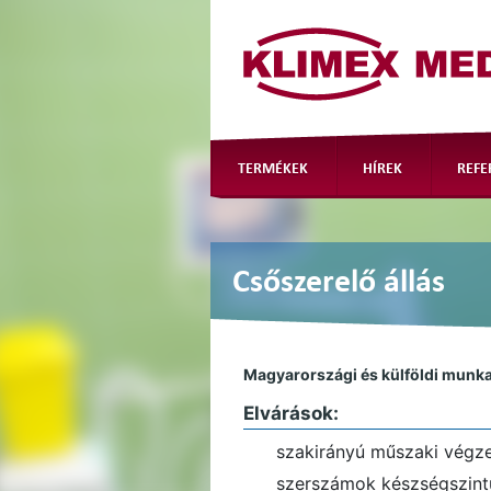
TERMÉKEK
HÍREK
REFE
Csőszerelő állás
Magyarországi és külföldi munka
Elvárások:
szakirányú műszaki végz
szerszámok készségszint