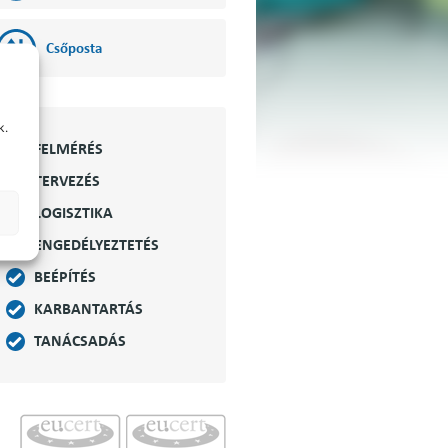
Csőposta
k.
FELMÉRÉS
TERVEZÉS
LOGISZTIKA
ENGEDÉLYEZTETÉS
BEÉPÍTÉS
KARBANTARTÁS
TANÁCSADÁS