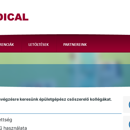
Logo
RENCIÁK
LETÖLTÉSEK
PARTNEREINK
végzésre keresünk épületgépész csőszerelő kollégákat.
ettség
ű használata