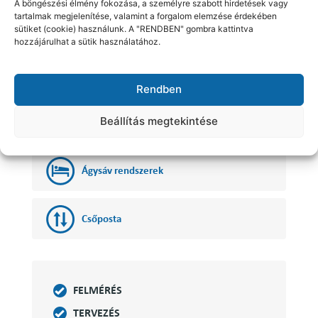
A böngészési élmény fokozása, a személyre szabott hirdetések vagy
tartalmak megjelenítése, valamint a forgalom elemzése érdekében
Kapcsolódó galéria
sütiket (cookie) használunk. A "RENDBEN" gombra kattintva
hozzájárulhat a sütik használatához.
Rendben
Beállítás megtekintése
Nővérhívó rendszerek
Ágysáv rendszerek
Csőposta
FELMÉRÉS
TERVEZÉS