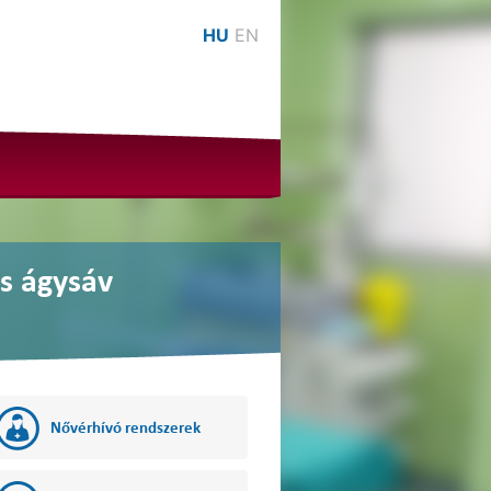
HU
EN
s ágysáv
Nővérhívó rendszerek