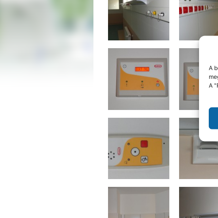
A b
meg
A "