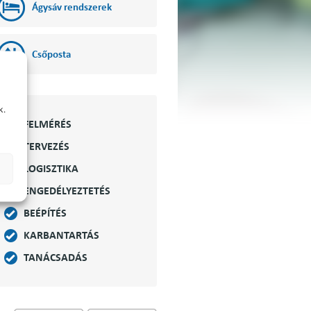
Ágysáv rendszerek
Csőposta
k.
FELMÉRÉS
TERVEZÉS
LOGISZTIKA
ENGEDÉLYEZTETÉS
BEÉPÍTÉS
KARBANTARTÁS
TANÁCSADÁS