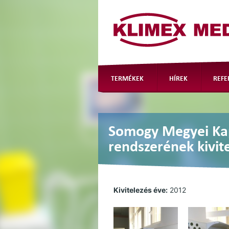
TERMÉKEK
HÍREK
REFE
Somogy Megyei Kap
rendszerének kivit
Kivitelezés éve:
2012