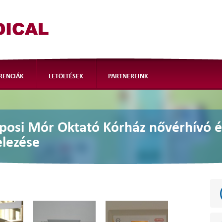
Logo
RENCIÁK
LETÖLTÉSEK
PARTNEREINK
osi Mór Oktató Kórház nővérhívó é
elezése