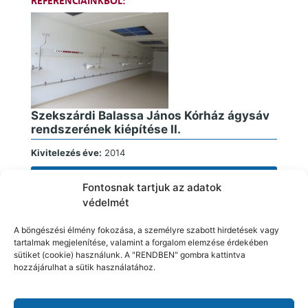
REFERENCIÁINKBÓL:
Szekszárdi Balassa János Kórház ágysáv
rendszerének kiépítése II.
Kivitelezés éve:
2014
részletek
Fontosnak tartjuk az adatok
védelmét
A böngészési élmény fokozása, a személyre szabott hirdetések vagy
tartalmak megjelenítése, valamint a forgalom elemzése érdekében
sütiket (cookie) használunk. A "RENDBEN" gombra kattintva
hozzájárulhat a sütik használatához.
Szekszárdi Balassa János Kórház ágysáv
rendszerének kiépítése I.