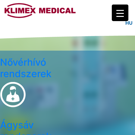
Logo
HU
Nővérhívó
rendszerek
Ágysáv